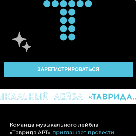
ЗАРЕГИСТРИРОВАТЬСЯ
Команда музыкального лейбла
«Таврида.АРТ»
приглашает провести
вечер
в компании резидентов арт-
кластера, экспертов и партнёров.
С роскошью и шиком
встретим
наступающий год и вспомним
прошедший
. В разгар мероприятия
пройдёт
торжественная часть
—
по красной дорожке к своим наградам
проследуют победители первой