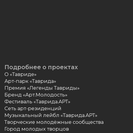
Присоединиться к команде
Работать на «Тавриде
»
Сотрудничество
Новости и информация для СМИ
Сотрудничать с проектом
Бренд-система
Брендбук арт-кластера «Таврида»
Охрана труда
Минтруд России
Роструд
Онлайн инспекция
СФР РФ