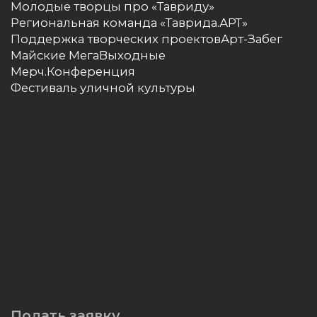
Политика обработки персональных данных
Правила пользования сайтом
Сводная ведомость результатов проведения
специальной оценки условий
Положение о допуске подрядных
организаций
Положение об организации и проведении
конкурса по отбору образовательных
мероприятий для реализации в 2026 году
на базе Академии творческих индустрий
«Меганом»
© Официальный сайт арт-кластера «Таврида»,
АНО «Таврида.Арт» 2026