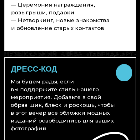
образ шик, блеск и роскошь, чтобы
в этот вечер все обложки модных
изданий освободились для ваших
фотографий
ЗАРЕГИСТРИРОВАТЬСЯ
Социальные сети
Адрес АНО «Таврида.Арт»
юридического лица
г. Москва, Б. Трехсвятительский пер., д. 2/1, стр.
2, помещение 205
Академия творческих индустрий
«Меганом»
Республика Крым, г. Судак, арт-кластер
«Таврида»
График работы:
10:00–19:00 без выходных
Служба поддержки
help@tavrida.art
Для официальных обращений
info@tavrida.art