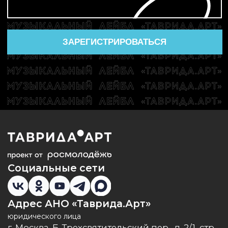
Телефон
8 (800) 551-44-40
Подробнее о проектах
О «Тавриде
»
Арт-парк «Таврида»
Премия «Легенды Тавриды»
Бренд «Арт.Молодость»
Фестиваль «Таврида.АРТ»
Сеть арт-резиденций
Музыкальный лейбл «Таврида.АРТ»
Творческие молодёжные сообщества
Город молодых творцов