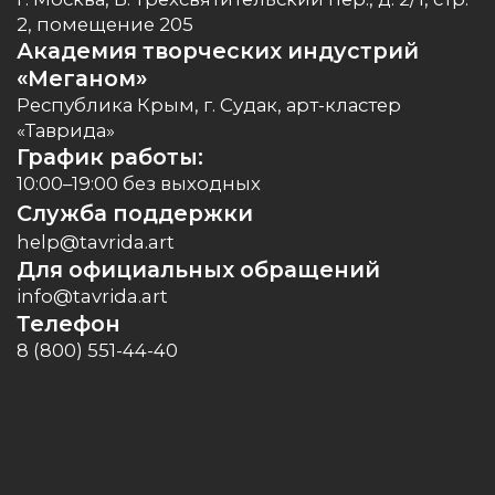
Молодые творцы про «Тавриду»
Региональная команда «Таврида.АРТ»
Поддержка творческих проектов
Арт-Забег
Майские МегаВыходные
Мерч.Конференция
Фестиваль уличной культуры
Подать заявку
Академия «Меганом»
Киномаёвка
События для жителей и гостей Крыма
Летние школы Академии «Меганом»
Таврида.АРТ 365
Центр практики