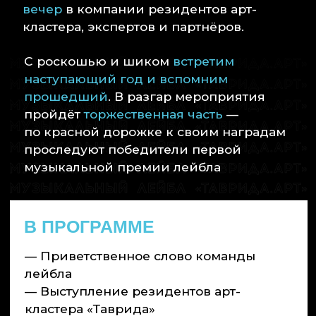
музыкальной премии лейбла
В ПРОГРАММЕ
— Приветственное слово команды
лейбла
— Выступление резидентов арт-
кластера «Таврида»
— Церемония награждения,
розыгрыши, подарки
— Нетворкинг, новые знакомства
и обновление старых контактов
ДРЕСС-КОД
Мы будем рады, если
вы поддержите стиль нашего
мероприятия. Добавьте в свой