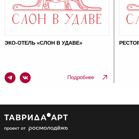
Сотрудничество
Новости и информация для СМИ
Сотрудничать с проектом
Бренд-система
Брендбук арт-кластера «Таврида»
Охрана труда
Минтруда России
Роструд
Онлайн инспекция
СФР РФ
Политика о
бработки персональных данных
Правила пользования сайтом