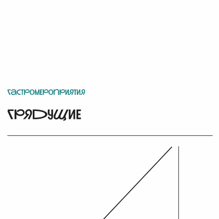
Социальные сети
Адрес АНО «Таврида.Арт»
юридического лица
г. Москва, Б. Трехсвятительский пер., д. 2/1, стр. 2,
помещение 205
Академия творческих индустрий
«Меганом»
Республика Крым, г. Судак, арт-кластер «Таврида»
Техподдержка сайта