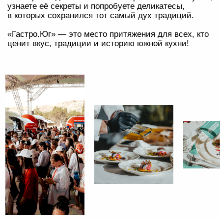
МИССИЯ
Мы бережно храним традиции и превращаем
гастрономическое наследие юга России в источник
вдохновения для новых поколений. Через обучение,
практику и живой диалог между молодыми
талантами и профессионалами индустрии
мы создаём возможности для обмена опытом.
Наша цель — определить облик южной кухни
и сделать её открытой для новых идей
ЗАДАЧИ
Познакомить гостей и жителей Крыма с крымской