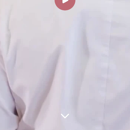
Центр гастрономии юга России
«Гастро.Юг» — это уникальная
площадка, где оживают вековые
традиции южной кухни, переплетаясь
с современными тенденциями!
Здесь гости арт-кластера «Таврида» могут
погрузиться в мир ярких вкусов и ароматов юга