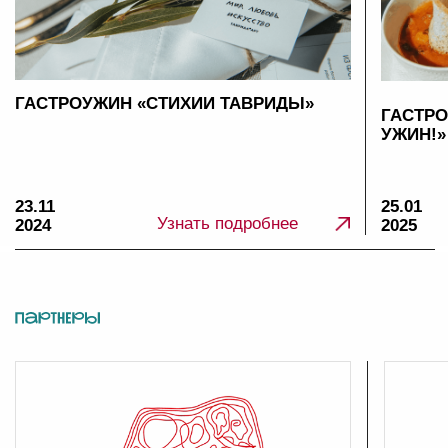
Фестиваль молодого искусства
Кастинги «Таврида.АРТ»
Музыкальный лейбл «Таврида.АРТ»
Творческие молодежные сообщества
Летние школы Академии «Меганом»
Город молодых творцов
Подать заявку
Академия «Меганом»
События для жителей и гостей Крыма
Поддержка творческих проектов
Центр практики
Региональная команда «Таврида.АРТ»
Присоединиться к команде
Работать на Тавриде