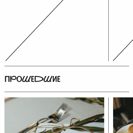
help@tavrida.art
Для официальных обращений
info@tavrida.art
Телефон
8 (800) 551-44-40
Подробнее о проектах
О Тавриде
Арт-парк «Таврида»
Кинофестиваль «МОСТ»
Легенды Тавриды
Бренд «Арт.Молодость»
Зеленый фестиваль
Сеть Арт-резиденций